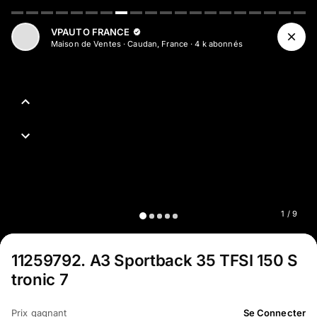
Aller au contenu principal
VPAUTO FRANCE
Maison de Ventes
·
Caudan, France
·
4 k
abonné
s
1
/
9
11259792
.
A3 Sportback 35 TFSI 150 S
tronic 7
Prix gagnant
Se Connecter