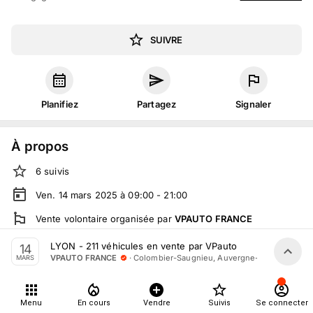
SUIVRE
Planifiez
Partagez
Signaler
À propos
6
suivis
Ven. 14 mars 2025 à 09:00 - 21:00
Vente volontaire
organisée
par
VPAUTO FRANCE
En salle :
81 Imp. du Belvédère, 69124 Colombier-Saugnieu,
LYON - 211 véhicules en vente par VPauto
14
France
·
Colombier-Saugnieu, Auvergne-Rhône-Alpes
VPAUTO FRANCE
MARS
En live
sur
vpauto.fr
Tout le monde peut participer
Menu
En cours
Vendre
Suivis
Se connecter