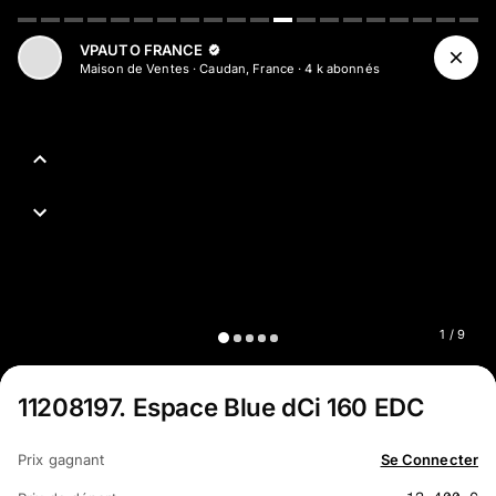
Aller au contenu principal
VPAUTO FRANCE
Maison de Ventes
·
Caudan, France
·
4 k
abonné
s
1
/
9
11208197
.
Espace Blue dCi 160 EDC
Prix gagnant
Se Connecter