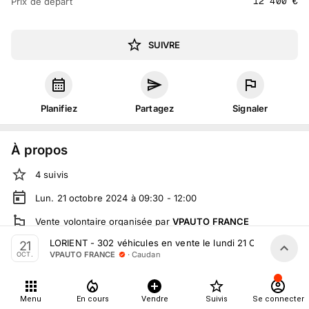
12 400
€
Prix de départ
SUIVRE
Planifiez
Partagez
Signaler
À propos
4
suivis
Lun. 21 octobre 2024 à 09:30 - 12:00
Vente volontaire
organisée
par
VPAUTO FRANCE
LORIENT - 302 véhicules en vente le lundi 21 Octobre
21
En salle :
277 Rue de Kerpont, 56850 Caudan, France
·
Caudan
VPAUTO FRANCE
OCT.
En live
sur
vpauto.fr
Tout le monde peut participer
Menu
En cours
Vendre
Suivis
Se connecter