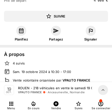
4 000
€
Prix de départ
SUIVRE
Planifiez
Partagez
Signaler
À propos
4
suivis
Sam. 19 octobre 2024 à 10:30 - 17:00
Vente volontaire
organisée
par
VPAUTO FRANCE
ROUEN - 218 véhicules en vente le samedi 19 Octobre
19
En salle :
555 Rte de Dieppe, 76710 Anceaumeville, France
·
Anceaumeville, Normandie
VPAUTO FRANCE
OCT.
En live
sur
vpauto.fr
Tout le monde peut participer
Menu
En cours
Vendre
Suivis
Se connecter