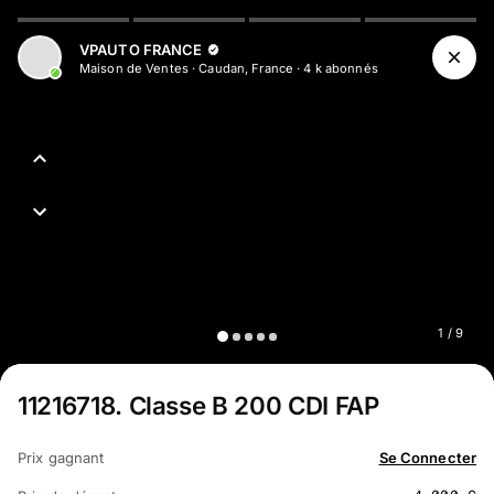
VPAUTO FRANCE
Maison de Ventes
·
Caudan, France
·
4 k
abonné
s
1
/
9
11216718
.
Classe B 200 CDI FAP
Prix gagnant
Se Connecter