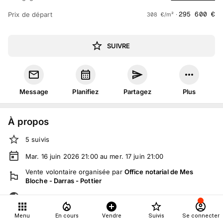
295 600
€
Prix de départ
308
€
/m² ·
SUIVRE
Message
Planifiez
Partagez
Plus
À propos
5
suivis
Mar. 16 juin 2026 21:00 au mer. 17 juin 21:00
Vente volontaire
organisée
par
Office notarial de Mes
Bloche - Darras - Pottier
Tout le monde peut participer
Menu
En cours
Vendre
Suivis
Se connecter