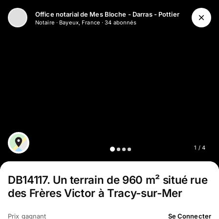
Aller au contenu principal
Office notarial de Mes Bloche - Darras - Pottier
Notaire
·
Bayeux, France
·
34
abonné
s
1
/
4
DB14117
.
Un terrain de 960 m² situé rue
des Frères Victor à Tracy-sur-Mer
Prix gagnant
Se Connecter