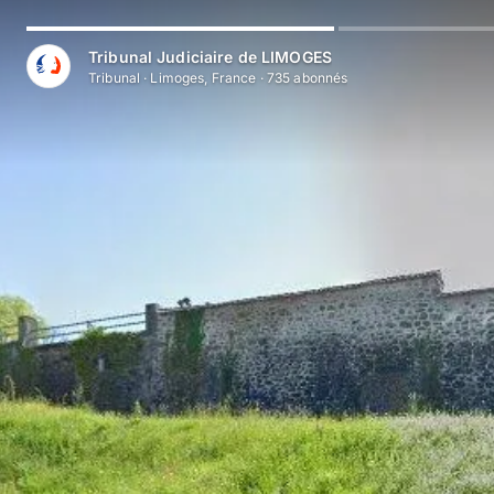
Aller au contenu principal
Tribunal Judiciaire de LIMOGES
Tribunal
·
Limoges, France
·
735
abonné
s