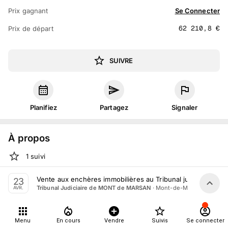
Prix gagnant
Se Connecter
62 210,8
€
Prix de départ
SUIVRE
Planifiez
Partagez
Signaler
À propos
1
suivi
Jeu. 23 avril 2026 à 14:30 - 18:30
Vente aux enchères immobilières au Tribunal judiciaire de 
23
·
Mont-de-Marsan
Tribunal Judiciaire de MONT de MARSAN
AVR.
Vente judiciaire
organisée
par
Tribunal Judiciaire de MONT
de MARSAN
Tout le monde peut participer
Menu
En cours
Vendre
Suivis
Se connecter