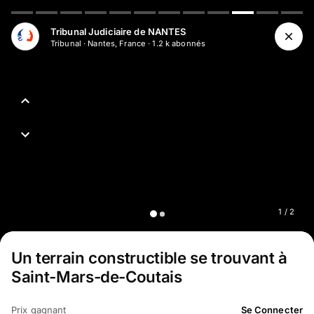
Aller au contenu principal
Tribunal Judiciaire de NANTES
Tribunal
·
Nantes, France
·
1.2 k
abonné
s
1
/
2
Un terrain constructible se trouvant à
Saint-Mars-de-Coutais
Prix gagnant
Se Connecter