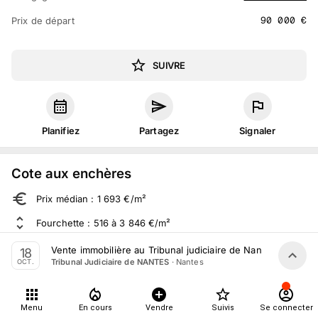
90 000
€
Prix de départ
SUIVRE
Planifiez
Partagez
Signaler
Cote aux enchères
Prix médian : 1 693 €/m²
Fourchette : 516 à 3 846 €/m²
Sur 61 ventes aux enchères dans le département
Vente immobilière au Tribunal judiciaire de Nantes le 18 O
18
·
Nantes
Tribunal Judiciaire de NANTES
OCT.
À propos
Menu
En cours
Vendre
Suivis
Se connecter