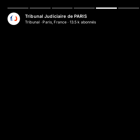
Aller au contenu principal
Tribunal Judiciaire de PARIS
Tribunal
·
Paris, France
·
13.5 k
abonné
s