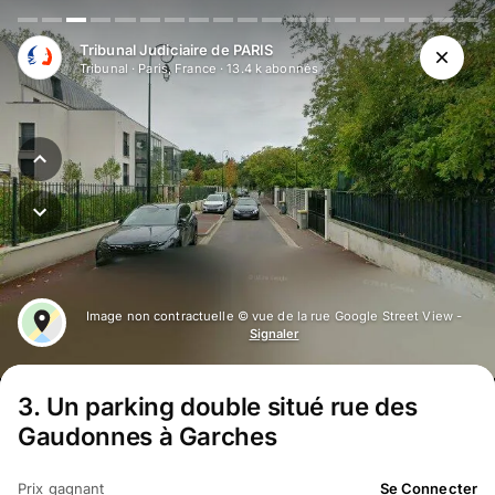
Tribunal Judiciaire de PARIS
Tribunal
·
Paris, France
·
13.4 k
abonné
s
Image non contractuelle © vue de la rue Google Street View -
Signaler
3
.
Un parking double situé rue des
Gaudonnes à Garches
Prix gagnant
Se Connecter