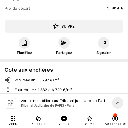
5 000
€
Prix de départ
SUIVRE
Planifiez
Partagez
Signaler
Cote aux enchères
Prix médian : 3 797 €/m²
Fourchette : 1 832 à 6 729 €/m²
Sur 386 ventes aux enchères dans le département
Vente immobilière au Tribunal judiciaire de Paris le 9 Juille
09
·
Paris
Tribunal Judiciaire de PARIS
JUIL.
À propos
Menu
En cours
Vendre
Suivis
Se connecter