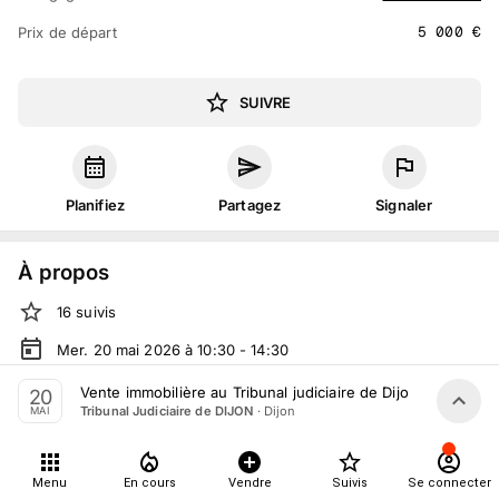
5 000
€
Prix de départ
SUIVRE
Planifiez
Partagez
Signaler
À propos
16
suivis
Mer. 20 mai 2026 à 10:30 - 14:30
Vente judiciaire
organisée
par
Tribunal Judiciaire de DIJON
Vente immobilière au Tribunal judiciaire de Dijon du 20 Mai
20
·
Dijon
Tribunal Judiciaire de DIJON
MAI
Tout le monde peut participer
Menu
En cours
Vendre
Suivis
Se connecter