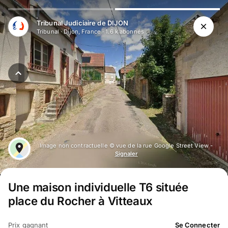
Aller au contenu principal
Tribunal Judiciaire de DIJON
Tribunal
·
Dijon, France
·
1.6 k
abonné
s
Image non contractuelle © vue de la rue Google Street View -
Signaler
Une maison individuelle T6 située
place du Rocher à Vitteaux
Prix gagnant
Se Connecter