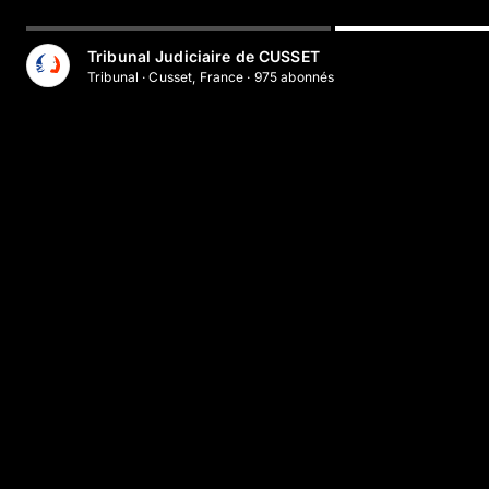
Aller au contenu principal
Tribunal Judiciaire de CUSSET
Tribunal
·
Cusset, France
·
975
abonné
s