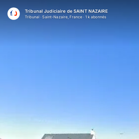
Aller au contenu principal
Tribunal Judiciaire de SAINT NAZAIRE
Tribunal
·
Saint-Nazaire, France
·
1 k
abonné
s