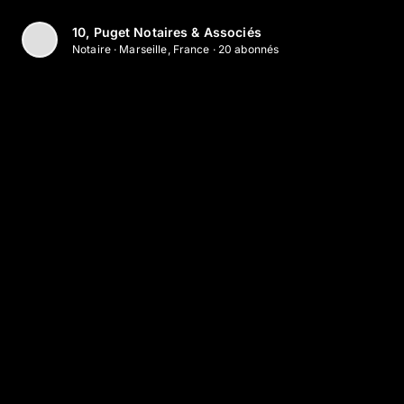
Aller au contenu principal
10, Puget Notaires & Associés
Notaire
·
Marseille, France
·
20
abonné
s