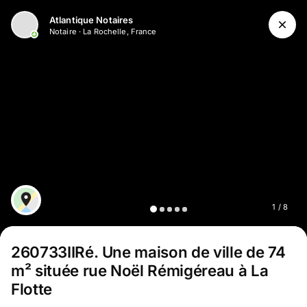
Aller au contenu principal
Atlantique Notaires
Notaire
·
La Rochelle, France
1
/
8
260733IIRé
.
Une maison de ville de 74
m² située rue Noël Rémigéreau à La
Flotte