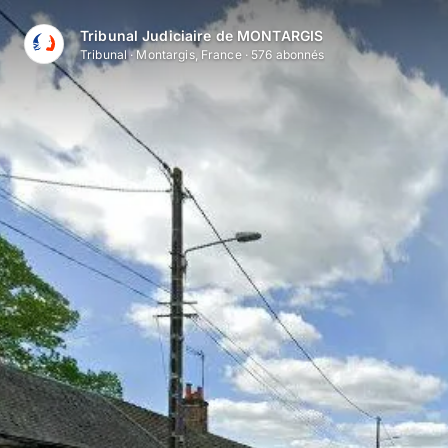
Tribunal Judiciaire de MONTARGIS
Tribunal
·
Montargis, France
·
576
abonné
s