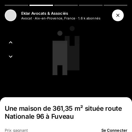
Aller au contenu principal
Eklar Avocats & Associés
Avocat
·
Aix-en-Provence, France
·
1.6 k
abonné
s
Une maison de 361,35 m² située route
Nationale 96 à Fuveau
Prix gagnant
Se Connecter