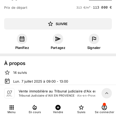
113 000
€
Prix de départ
313
€
/m² ·
SUIVRE
Planifiez
Partagez
Signaler
À propos
14
suivis
Lun. 7 juillet 2025 à 09:00 - 13:00
Vente judiciaire
organisée
par
Eklar Avocats & Associés
Vente immobilière au Tribunal judiciaire d'Aix en Provence l
07
·
Aix-en-Provence
Tribunal Judiciaire d'AIX EN PROVENCE
JUIL.
Tout le monde peut participer
Menu
En cours
Vendre
Suivis
Se connecter