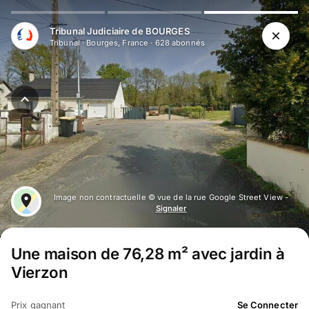
Tribunal Judiciaire de BOURGES
Tribunal
·
Bourges, France
·
628
abonné
s
Image non contractuelle © vue de la rue Google Street View -
Signaler
Une maison de 76,28 m² avec jardin à
Vierzon
Prix gagnant
Se Connecter