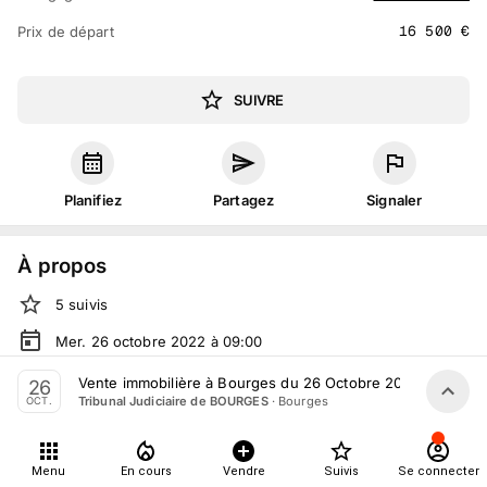
16 500
€
Prix de départ
SUIVRE
Planifiez
Partagez
Signaler
À propos
5
suivis
Mer. 26 octobre 2022 à 09:00
Vente judiciaire
organisée
par
Tribunal Judiciaire de
Vente immobilière à Bourges du 26 Octobre 2022
26
BOURGES
·
Bourges
Tribunal Judiciaire de BOURGES
OCT.
En salle :
8 rue Arènes, 18000 Bourges, France
Tout le monde peut participer
Menu
En cours
Vendre
Suivis
Se connecter