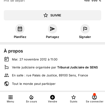
400 000
€
Prix de départ
SUIVRE
Planifiez
Partagez
Signaler
À propos
Mar. 27 novembre 2012 à 11:00
Vente judiciaire
organisée
par
Tribunal Judiciaire de SENS
En salle :
rue Palais de Justice, 89100 Sens, France
Tout le monde peut participer
Détails
Menu
En cours
Vendre
Suivis
Se connecter