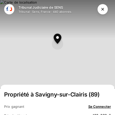
Aller au contenu principal
Tribunal Judiciaire de SENS
Tribunal
·
Sens, France
·
440
abonné
s
Propriété à Savigny-sur-Clairis (89)
Prix gagnant
Se Connecter