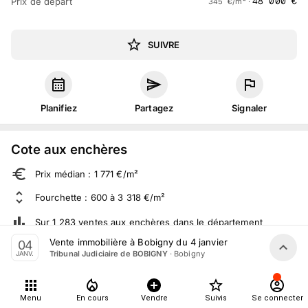
48 000
€
Prix de départ
345
€
/m² ·
SUIVRE
Planifiez
Partagez
Signaler
Cote aux enchères
Prix médian : 1 771 €/m²
Fourchette : 600 à 3 318 €/m²
Sur 1 283 ventes aux enchères dans le département
Vente immobilière à Bobigny du 4 janvier
04
·
Bobigny
Tribunal Judiciaire de BOBIGNY
JANV.
À propos
2
suivis
Menu
En cours
Vendre
Suivis
Se connecter