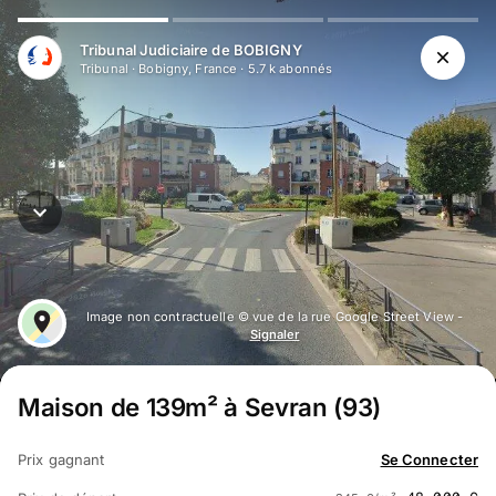
Aller au contenu principal
Tribunal Judiciaire de BOBIGNY
Tribunal
·
Bobigny, France
·
5.7 k
abonné
s
Image non contractuelle © vue de la rue Google Street View -
Signaler
Maison de 139m² à Sevran (93)
Prix gagnant
Se Connecter