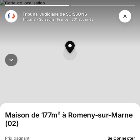
Aller au contenu principal
Tribunal Judiciaire de SOISSONS
Tribunal
·
Soissons, France
·
301
abonné
s
Maison de 177m² à Romeny-sur-Marne
(02)
Prix gagnant
Se Connecter