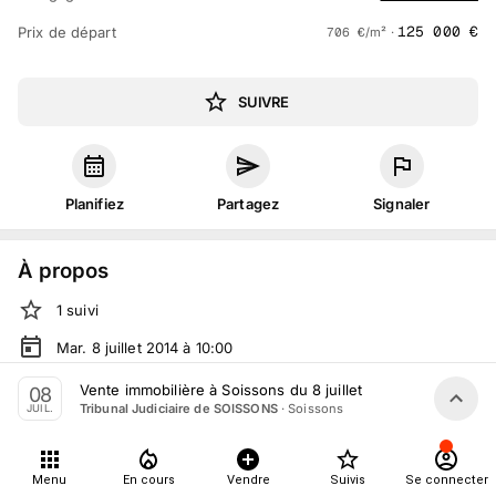
125 000
€
Prix de départ
706
€
/m² ·
SUIVRE
Planifiez
Partagez
Signaler
À propos
1
suivi
Mar. 8 juillet 2014 à 10:00
Vente judiciaire
organisée
par
Tribunal Judiciaire de
Vente immobilière à Soissons du 8 juillet
08
SOISSONS
·
Soissons
Tribunal Judiciaire de SOISSONS
JUIL.
En salle :
76 rue St Martin, 02200 Soissons, France
Tout le monde peut participer
Menu
En cours
Vendre
Suivis
Se connecter