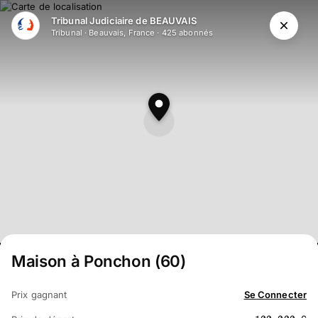
Aller au contenu principal
Tribunal Judiciaire de BEAUVAIS
Tribunal
·
Beauvais, France
·
425
abonné
s
Maison à Ponchon (60)
Prix gagnant
Se Connecter