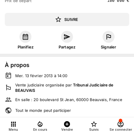
100 000
€
Prix de départ
SUIVRE
Planifiez
Partagez
Signaler
À propos
Mer. 13 février 2013 à 14:00
Vente judiciaire
organisée
par
Tribunal Judiciaire de
BEAUVAIS
En salle :
20 boulevard St Jean, 60000 Beauvais, France
Tout le monde peut participer
Détails
Menu
En cours
Vendre
Suivis
Se connecter