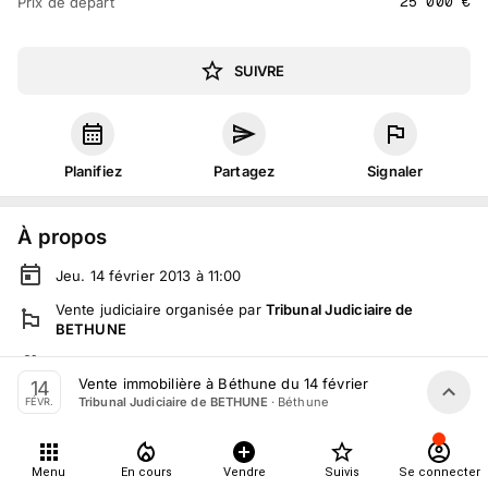
25 000
€
Prix de départ
SUIVRE
Planifiez
Partagez
Signaler
À propos
Jeu. 14 février 2013 à 11:00
Vente judiciaire
organisée
par
Tribunal Judiciaire de
BETHUNE
En salle :
place Lamartine, 62400 Béthune, France
Vente immobilière à Béthune du 14 février
14
Tout le monde peut participer
·
Béthune
Tribunal Judiciaire de BETHUNE
FÉVR.
Détails
Menu
En cours
Vendre
Suivis
Se connecter