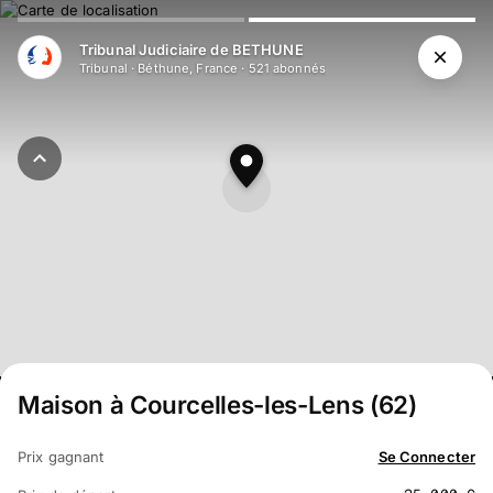
Aller au contenu principal
Tribunal Judiciaire de BETHUNE
Tribunal
·
Béthune, France
·
521
abonné
s
Maison à Courcelles-les-Lens (62)
Prix gagnant
Se Connecter