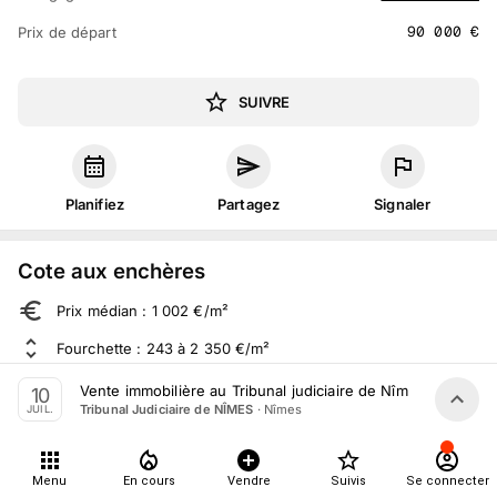
90 000
€
Prix de départ
SUIVRE
Planifiez
Partagez
Signaler
Cote aux enchères
Prix médian : 1 002 €/m²
Fourchette : 243 à 2 350 €/m²
Sur 70 ventes aux enchères dans le département
Vente immobilière au Tribunal judiciaire de Nîmes le 10 Juil
10
·
Nîmes
Tribunal Judiciaire de NÎMES
JUIL.
À propos
Menu
En cours
Vendre
Suivis
Se connecter