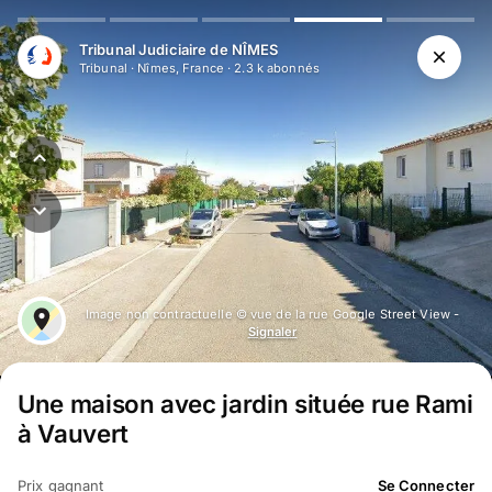
Tribunal Judiciaire de NÎMES
Tribunal
·
Nîmes, France
·
2.3 k
abonné
s
Image non contractuelle © vue de la rue Google Street View -
Signaler
Une maison avec jardin située rue Rami
à Vauvert
Prix gagnant
Se Connecter