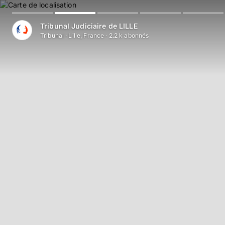
Aller au contenu principal
Tribunal Judiciaire de LILLE
Tribunal
·
Lille, France
·
2.2 k
abonné
s