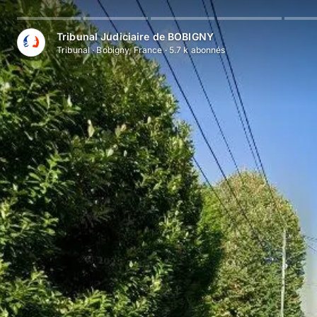
Tribunal Judiciaire de BOBIGNY
Tribunal
·
Bobigny, France
·
5.7 k
abonné
s