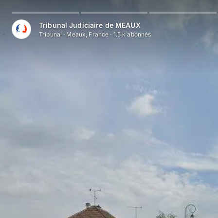
Aller au contenu principal
Tribunal Judiciaire de MEAUX
Tribunal
·
Meaux, France
·
1.5 k
abonné
s