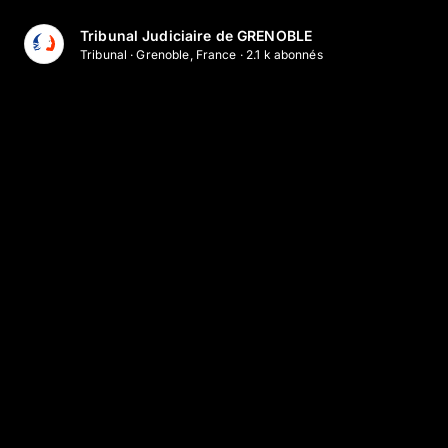
Aller au contenu principal
Tribunal Judiciaire de GRENOBLE
Tribunal
·
Grenoble, France
·
2.1 k
abonné
s