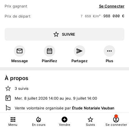
Prix gagnant
Se Connecter
988 000
€
Prix de départ
7 659
€
/m² ·
SUIVRE
Message
Planifiez
Partagez
Plus
À propos
3
suivis
Mer. 8 juillet 2026 14:00 au jeu. 9 juillet 14:00
Vente volontaire
organisée
par
Étude Notariale Vauban
Tout le monde peut participer
Menu
En cours
Vendre
Suivis
Se connecter