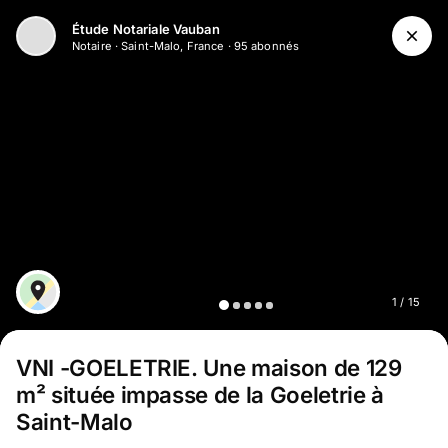
Aller au contenu principal
Étude Notariale Vauban
Notaire
·
Saint-Malo, France
·
95
abonné
s
1
/
15
VNI -GOELETRIE
.
Une maison de 129
m² située impasse de la Goeletrie à
Saint-Malo