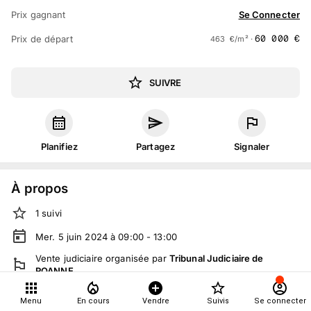
Prix gagnant
Se Connecter
60 000
€
Prix de départ
463
€
/m² ·
SUIVRE
Planifiez
Partagez
Signaler
À propos
1
suivi
Mer. 5 juin 2024 à 09:00 - 13:00
Vente judiciaire
organisée
par
Tribunal Judiciaire de
ROANNE
En salle :
5 place Georges Clemenceau, 42300 Roanne,
Menu
En cours
Vendre
Suivis
Se connecter
France