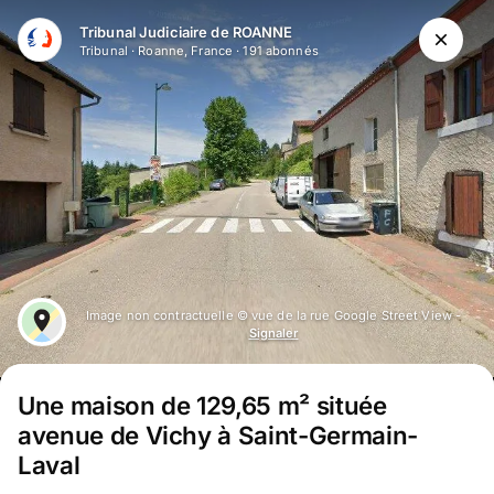
Aller au contenu principal
Tribunal Judiciaire de ROANNE
Tribunal
·
Roanne, France
·
191
abonné
s
Image non contractuelle © vue de la rue Google Street View -
Signaler
Une maison de 129,65 m² située
avenue de Vichy à Saint-Germain-
Laval