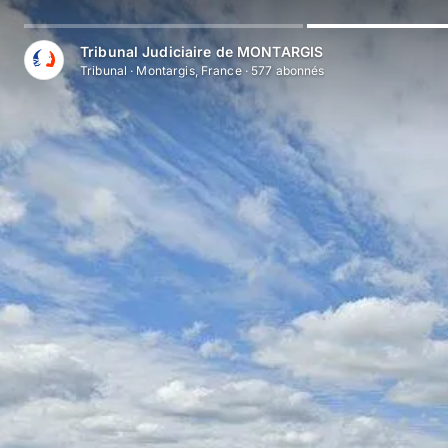
Aller au contenu principal
Tribunal Judiciaire de MONTARGIS
Tribunal
·
Montargis, France
·
577
abonné
s