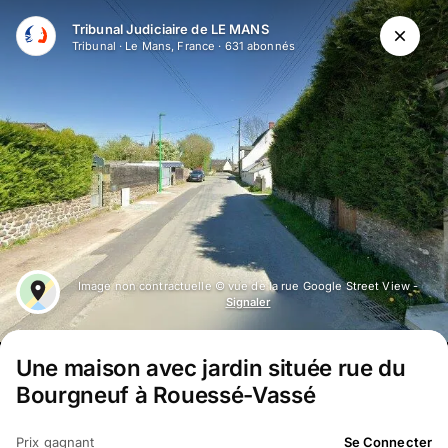
Aller au contenu principal
Tribunal Judiciaire de LE MANS
Tribunal
·
Le Mans, France
·
631
abonné
s
Image non contractuelle © vue de la rue Google Street View -
Signaler
Une maison avec jardin située rue du
Bourgneuf à Rouessé-Vassé
Prix gagnant
Se Connecter