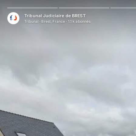
Aller au contenu principal
Tribunal Judiciaire de BREST
Tribunal
·
Brest, France
·
1.1 k
abonné
s