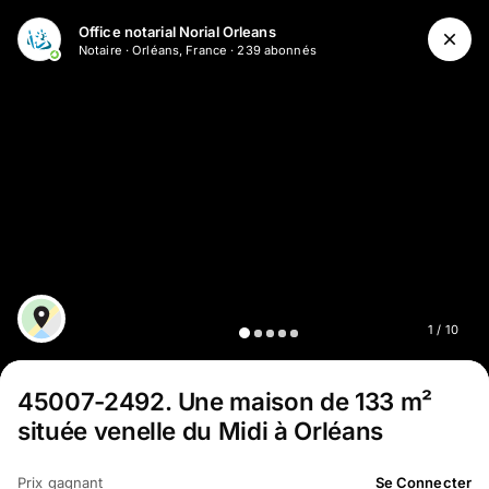
Aller au contenu principal
Office notarial Norial Orleans
Notaire
·
Orléans, France
·
239
abonné
s
1
/
10
45007-2492
.
Une maison de 133 m²
située venelle du Midi à Orléans
Prix gagnant
Se Connecter