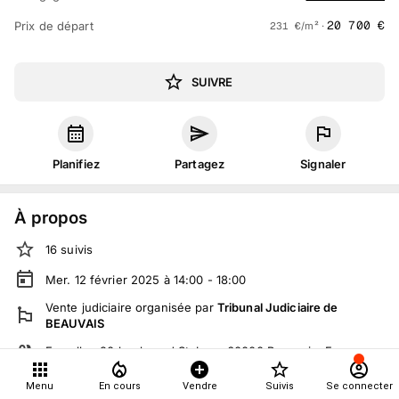
20 700
€
Prix de départ
231
€
/m² ·
SUIVRE
Planifiez
Partagez
Signaler
À propos
16
suivis
Mer. 12 février 2025 à 14:00 - 18:00
Vente judiciaire
organisée
par
Tribunal Judiciaire de
BEAUVAIS
En salle :
20 boulevard St Jean, 60000 Beauvais, France
Tout le monde peut participer
Menu
En cours
Vendre
Suivis
Se connecter