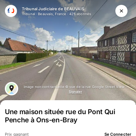
Aller au contenu principal
Tribunal Judiciaire de BEAUVAIS
Tribunal
·
Beauvais, France
·
425
abonné
s
Image non contractuelle © vue de la rue Google Street View -
Signaler
Une maison située rue du Pont Qui
Penche à Ons-en-Bray
Prix gagnant
Se Connecter