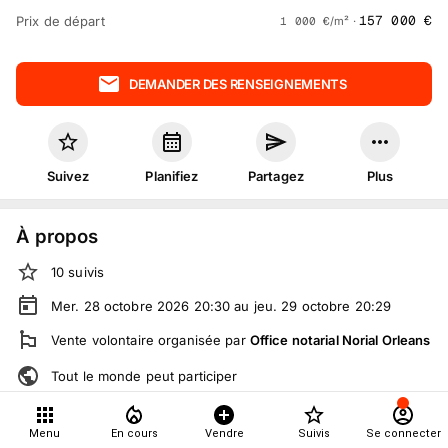
157 000
€
Prix de départ
1 000
€
/m² ·
DEMANDER DES RENSEIGNEMENTS
Suivez
Planifiez
Partagez
Plus
À propos
10
suivis
Mer. 28 octobre 2026 20:30 au jeu. 29 octobre 20:29
Vente volontaire
organisée
par
Office notarial Norial Orleans
Tout le monde peut participer
Menu
En cours
Vendre
Suivis
Se connecter
Détails