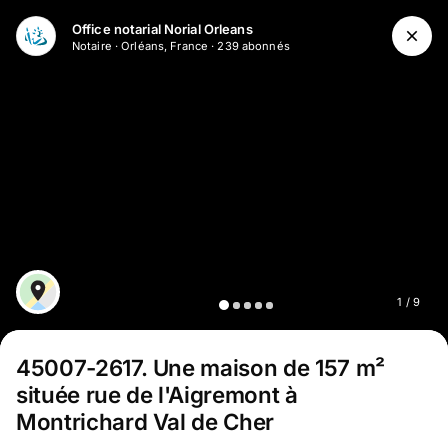
Office notarial Norial Orleans
Notaire
·
Orléans, France
·
239
abonné
s
1
/
9
45007-2617
.
Une maison de 157 m²
située rue de l'Aigremont à
Montrichard Val de Cher