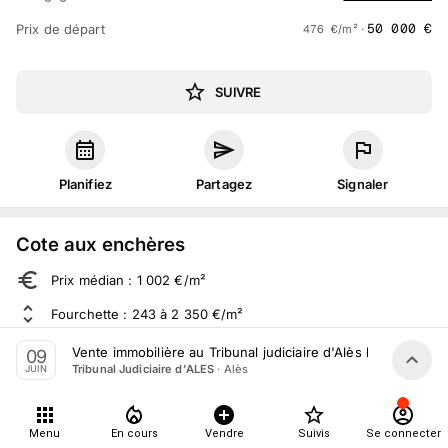
50 000
€
Prix de départ
476
€
/m² ·
SUIVRE
Planifiez
Partagez
Signaler
Cote aux enchères
Prix médian : 1 002 €/m²
Fourchette : 243 à 2 350 €/m²
Sur 70 ventes aux enchères dans le département
Vente immobilière au Tribunal judiciaire d'Alès le 09 Juin 2
09
·
Alès
Tribunal Judiciaire d'ALES
JUIN
À propos
Menu
En cours
Vendre
Suivis
Se connecter