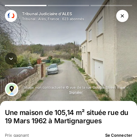
Tribunal Judiciaire d'ALES
Tribunal
·
Alès, France
·
623
abonné
s
Image non contractuelle © vue de la rue Google Street View -
Signaler
Une maison de 105,14 m² située rue du
19 Mars 1962 à Martignargues
Prix gagnant
Se Connecter