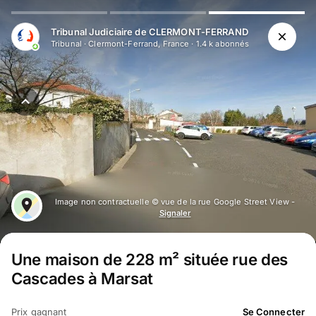
Tribunal Judiciaire de CLERMONT-FERRAND
Tribunal
·
Clermont-Ferrand, France
·
1.4 k
abonné
s
Image non contractuelle © vue de la rue Google Street View -
Signaler
Une maison de 228 m² située rue des
Cascades à Marsat
Prix gagnant
Se Connecter