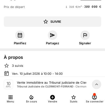
300 000
€
Prix de départ
1 316
€
/m² ·
SUIVRE
Planifiez
Partagez
Signaler
À propos
3
suivis
Ven. 10 juillet 2026 à 10:00 - 14:00
Vente judiciaire
organisée
par
Tribunal Judiciaire de
Vente immobilière au Tribunal judiciaire de Clermont-Ferrand
10
CLERMONT-FERRAND
·
Clermont-Ferrand
Tribunal Judiciaire de CLERMONT-FERRAND
JUIL.
Tout le monde peut participer
Menu
En cours
Vendre
Suivis
Se connecter