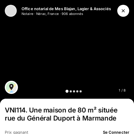
Office notarial de Mes Blajan, Lagier & Associés
Notaire
·
Nérac, France
·
906
abonné
s
1
/
8
VNI114
.
Une maison de 80 m² située
rue du Général Duport à Marmande
Prix gagnant
Se Connecter