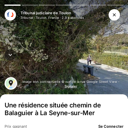
Tribunal judiciaire de Toulon
Tribunal
·
Toulon, France
·
2.9 k
abonné
s
Image non contractuelle © vue de la rue Google Street View -
Signaler
Une résidence située chemin de
Balaguier à La Seyne-sur-Mer
Prix gagnant
Se Connecter