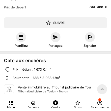
700 000
€
Prix de départ
SUIVRE
Planifiez
Partagez
Signaler
Cote aux enchères
Prix médian : 1 673 €/m²
Fourchette : 688 à 3 938 €/m²
Sur 638 ventes aux enchères dans le département
Vente immobilière au Tribunal judiciaire de Toulon le 12 Ju
12
·
Toulon
Tribunal judiciaire de Toulon
JUIN
À propos
Menu
En cours
Vendre
Suivis
Se connecter