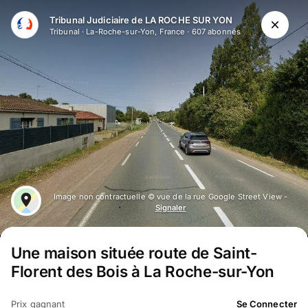
Aller au contenu principal
Tribunal Judiciaire de LA ROCHE SUR YON
Tribunal
·
La-Roche-sur-Yon, France
·
607
abonné
s
Image non contractuelle © vue de la rue Google Street View -
Signaler
Une maison située route de Saint-
Florent des Bois à La Roche-sur-Yon
Prix gagnant
Se Connecter