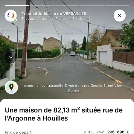
Tribunal Judiciaire de VERSAILLES
Tribunal
·
Versailles, France
·
4.6 k
abonné
s
Image non contractuelle © vue de la rue Google Street View -
Signaler
Une maison de 82,13 m² située rue de
l'Argonne à Houilles
200 000
€
Prix de départ
2 435
€
/m² ·