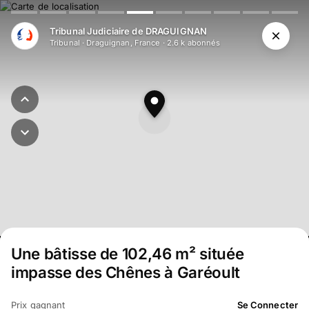
Aller au contenu principal
Tribunal Judiciaire de DRAGUIGNAN
Tribunal
·
Draguignan, France
·
2.6 k
abonné
s
Une bâtisse de 102,46 m² située
impasse des Chênes à Garéoult
Prix gagnant
Se Connecter