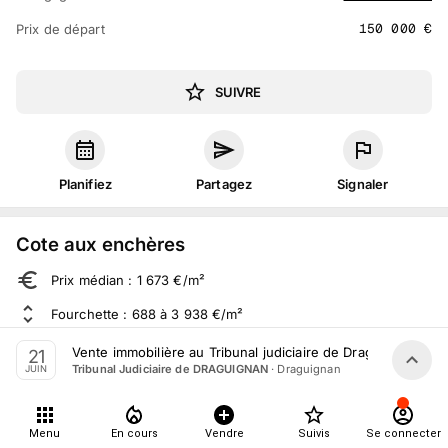
150 000
€
Prix de départ
SUIVRE
Planifiez
Partagez
Signaler
Cote aux enchères
Prix médian : 1 673 €/m²
Fourchette : 688 à 3 938 €/m²
Sur 638 ventes aux enchères dans le département
Vente immobilière au Tribunal judiciaire de Draguignan le 2
21
·
Draguignan
Tribunal Judiciaire de DRAGUIGNAN
JUIN
À propos
Menu
En cours
Vendre
Suivis
Se connecter