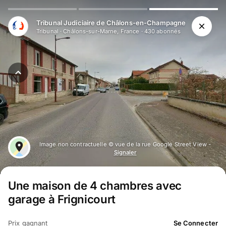
Aller au contenu principal
Tribunal Judiciaire de Châlons-en-Champagne
Tribunal
·
Châlons-sur-Marne, France
·
430
abonné
s
Image non contractuelle © vue de la rue Google Street View -
Signaler
Une maison de 4 chambres avec
garage à Frignicourt
Prix gagnant
Se Connecter