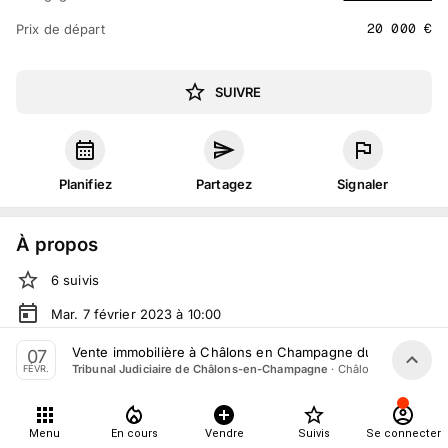
20 000
€
Prix de départ
SUIVRE
Planifiez
Partagez
Signaler
À propos
6
suivis
Mar. 7 février 2023 à 10:00
Vente judiciaire
organisée
par
Tribunal Judiciaire de
Vente immobilière à Châlons en Champagne du 7 Février 
07
Châlons-en-Champagne
·
Châlons-sur-Marne
Tribunal Judiciaire de Châlons-en-Champagne
FÉVR.
En salle :
2 quai Eugène Perrier, 51000 Châlons-sur-Marne,
France
Menu
En cours
Vendre
Suivis
Se connecter
Tout le monde peut participer