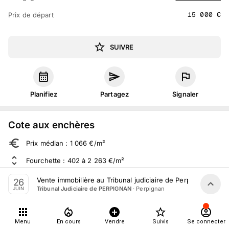
15 000
€
Prix de départ
SUIVRE
Planifiez
Partagez
Signaler
Cote aux enchères
Prix médian : 1 066 €/m²
Fourchette : 402 à 2 263 €/m²
Sur 123 ventes aux enchères dans le département
Vente immobilière au Tribunal judiciaire de Perpignan le 26
26
·
Perpignan
Tribunal Judiciaire de PERPIGNAN
JUIN
À propos
Menu
En cours
Vendre
Suivis
Se connecter