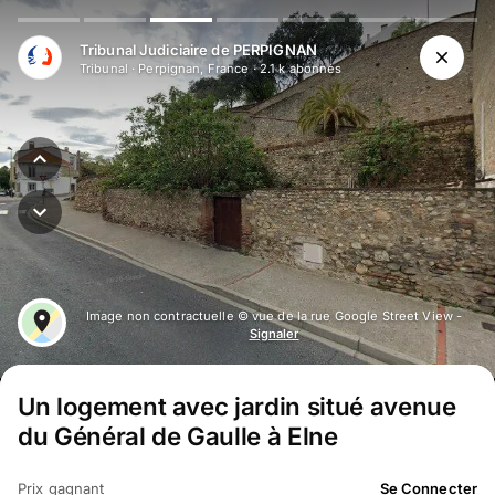
Tribunal Judiciaire de PERPIGNAN
Tribunal
·
Perpignan, France
·
2.1 k
abonné
s
Image non contractuelle © vue de la rue Google Street View -
Signaler
Un logement avec jardin situé avenue
du Général de Gaulle à Elne
Prix gagnant
Se Connecter