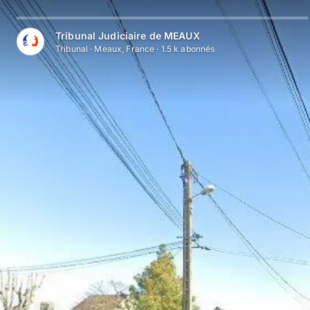
Aller au contenu principal
Tribunal Judiciaire de MEAUX
Tribunal
·
Meaux, France
·
1.5 k
abonné
s