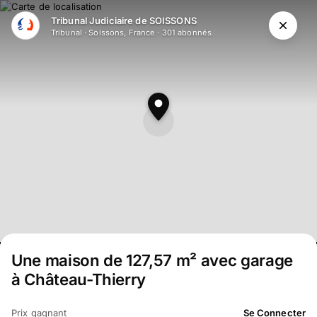
Aller au contenu principal
Tribunal Judiciaire de SOISSONS
Tribunal
·
Soissons, France
·
301
abonné
s
Une maison de 127,57 m² avec garage
à Château-Thierry
Prix gagnant
Se Connecter