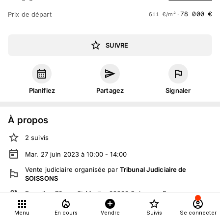
78 000
€
Prix de départ
611
€
/m² ·
SUIVRE
Planifiez
Partagez
Signaler
À propos
2
suivis
Mar. 27 juin 2023 à 10:00 - 14:00
Vente judiciaire
organisée
par
Tribunal Judiciaire de
SOISSONS
En salle :
76 rue St Martin, 02200 Soissons, France
Tout le monde peut participer
Menu
En cours
Vendre
Suivis
Se connecter