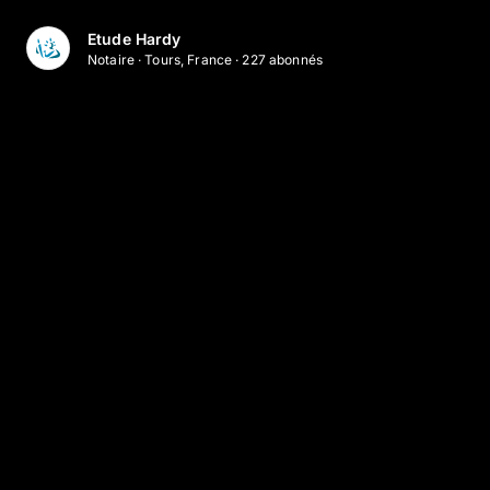
Etude Hardy
Notaire
·
Tours, France
·
227
abonné
s