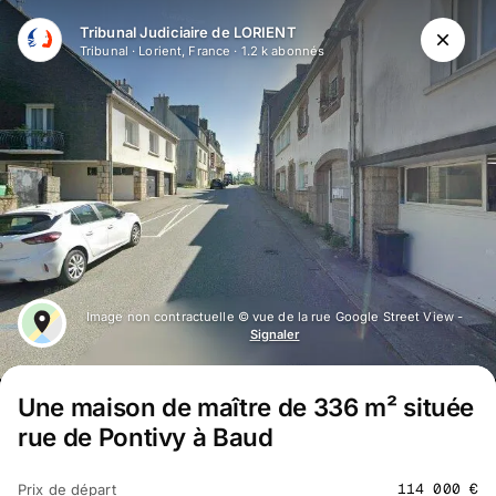
Tribunal Judiciaire de LORIENT
Tribunal
·
Lorient, France
·
1.2 k
abonné
s
Image non contractuelle © vue de la rue Google Street View -
Signaler
Une maison de maître de 336 m² située
rue de Pontivy à Baud
114 000
€
Prix de départ