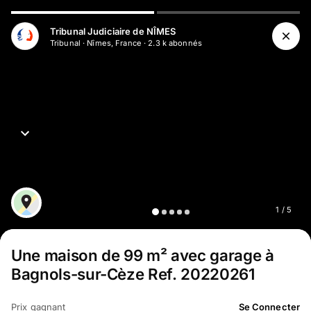
Tribunal Judiciaire de NÎMES
Tribunal
·
Nîmes, France
·
2.3 k
abonné
s
1
/
5
Une maison de 99 m² avec garage à
Bagnols-sur-Cèze Ref. 20220261
Prix gagnant
Se Connecter