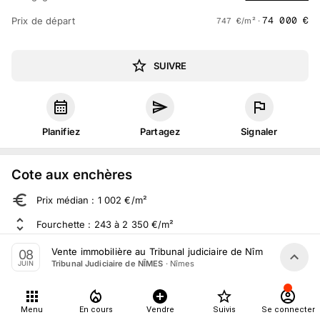
74 000
€
Prix de départ
747
€
/m² ·
SUIVRE
Planifiez
Partagez
Signaler
Cote aux enchères
Prix médian : 1 002 €/m²
Fourchette : 243 à 2 350 €/m²
Sur 70 ventes aux enchères dans le département
Vente immobilière au Tribunal judiciaire de Nîmes le 8 Juin
08
·
Nîmes
Tribunal Judiciaire de NÎMES
JUIN
À propos
Menu
En cours
Vendre
Suivis
Se connecter