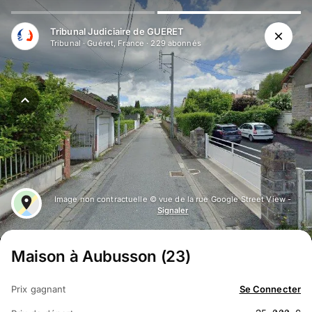
Tribunal Judiciaire de GUERET
Tribunal
·
Guéret, France
·
229
abonné
s
Image non contractuelle © vue de la rue Google Street View -
Signaler
Maison à Aubusson (23)
Prix gagnant
Se Connecter