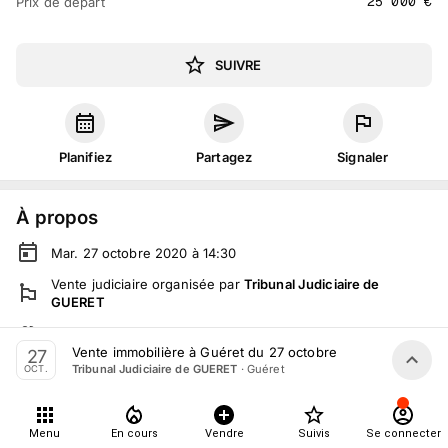
25 000
€
Prix de départ
SUIVRE
Planifiez
Partagez
Signaler
À propos
Mar. 27 octobre 2020 à 14:30
Vente judiciaire
organisée
par
Tribunal Judiciaire de
GUERET
En salle :
23 place Bonnyaud, 23000 Guéret, France
Vente immobilière à Guéret du 27 octobre
27
Tout le monde peut participer
·
Guéret
Tribunal Judiciaire de GUERET
OCT.
Détails
Menu
En cours
Vendre
Suivis
Se connecter